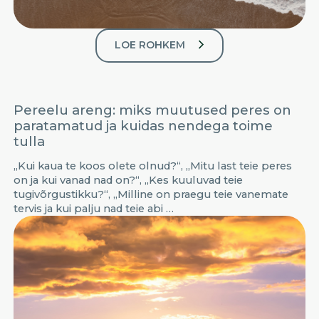
LOE ROHKEM
Pereelu areng: miks muutused peres on
paratamatud ja kuidas nendega toime
tulla
„Kui kaua te koos olete olnud?“, „Mitu last teie peres
on ja kui vanad nad on?“, „Kes kuuluvad teie
tugivõrgustikku?“, „Milline on praegu teie vanemate
tervis ja kui palju nad teie abi …