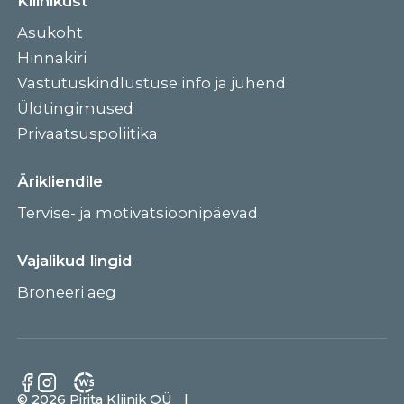
Kliinikust
Asukoht
Hinnakiri
Vastutuskindlustuse info ja juhend
Üldtingimused
Privaatsuspoliitika
Ärikliendile
Tervise- ja motivatsioonipäevad
Vajalikud lingid
Broneeri aeg
© 2026 Pirita Kliinik OÜ